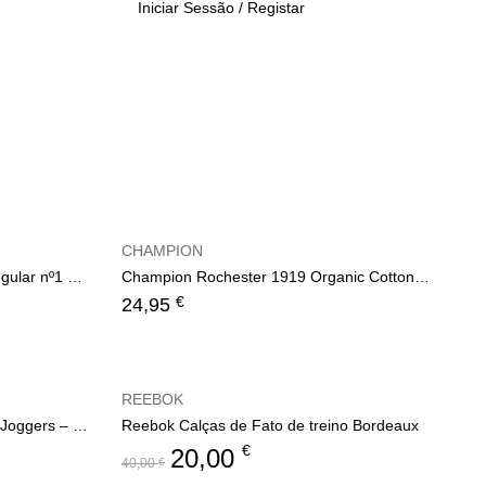
Iniciar Sessão / Registar
CHAMPION
Le Coq Sportif Saison 2 Pant Regular nº1 – Navy/Yelow
Champion Rochester 1919 Organic Cotton Blend Small Script Logo Joggers – Navy
€
24,95
REEBOK
Champion Tonal C Logo Fleece Joggers – Light Grey
Reebok Calças de Fato de treino Bordeaux
€
20,00
40,00
€