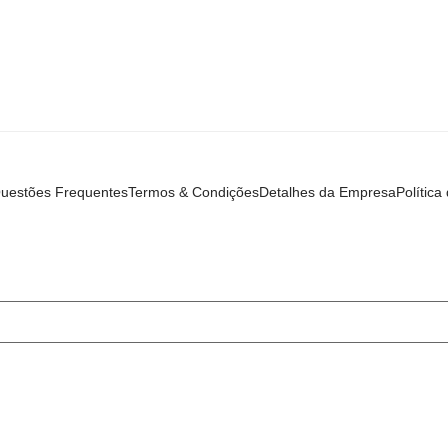
uestões Frequentes
Termos & Condições
Detalhes da Empresa
Política