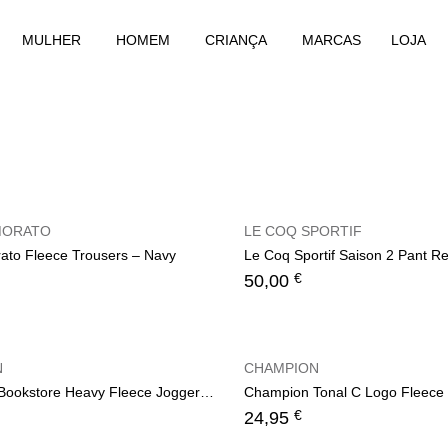
MULHER
HOMEM
CRIANÇA
MARCAS
LOJA
MORATO
LE COQ SPORTIF
ato Fleece Trousers – Navy
€
50,00
N
CHAMPION
Champion Bookstore Heavy Fleece Joggers – Dark Blue
€
24,95