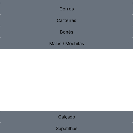
Gorros
Carteiras
Bonés
Malas / Mochilas
Calçado
Sapatilhas