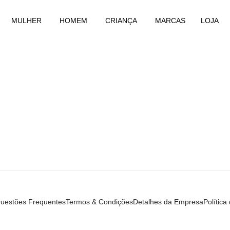
MULHER
HOMEM
CRIANÇA
MARCAS
LOJA
uestões Frequentes
Termos & Condições
Detalhes da Empresa
Política