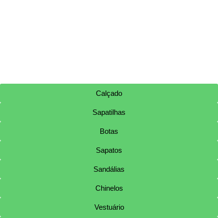
Calçado
Sapatilhas
Botas
Sapatos
Sandálias
Chinelos
Vestuário