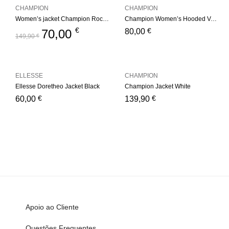
CHAMPION
CHAMPION
Women’s jacket Champion Rochester Outdoor
Champion Women’s Hooded Vest – Black
€
€
70,00
80,00
149,90
€
ELLESSE
CHAMPION
Ellesse Doretheo Jacket Black
Champion Jacket White
€
€
60,00
139,90
Apoio ao Cliente
Questões Frequentes