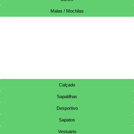
Malas / Mochilas
Calçado
Sapatilhas
Desportivo
Sapatos
Vestuário