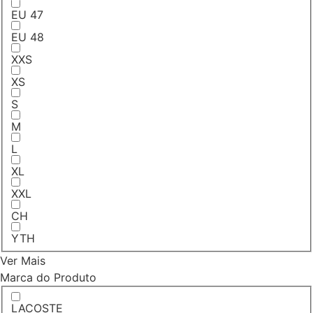
EU 47
EU 48
XXS
XS
S
M
L
XL
XXL
CH
YTH
Ver Mais
Marca do Produto
LACOSTE