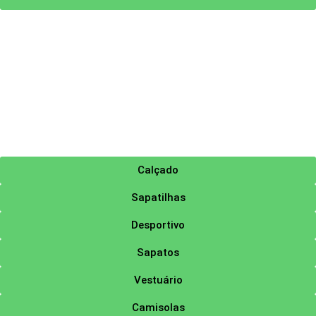
Calçado
Sapatilhas
Desportivo
Sapatos
Vestuário
Camisolas