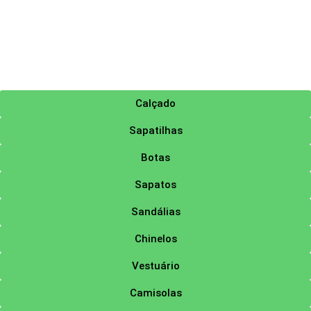
Calçado
Sapatilhas
Botas
Sapatos
Sandálias
Chinelos
Vestuário
Camisolas