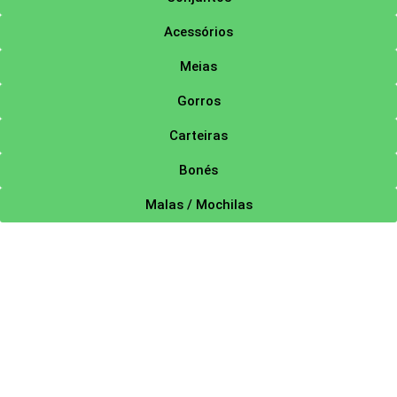
Acessórios
Meias
Gorros
Carteiras
Bonés
Malas / Mochilas