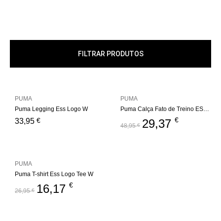
FILTRAR PRODUTOS
PUMA
PUMA
Puma Legging Ess Logo W
Puma Calça Fato de Treino ESS+ Metallic W
€
€
33,95
29,37
48,95
€
PUMA
Puma T-shirt Ess Logo Tee W
€
16,17
26,95
€