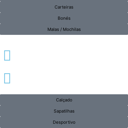
Carteiras
Bonés
Malas / Mochilas
Calçado
Sapatilhas
Desportivo