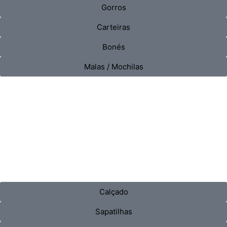
Gorros
Carteiras
Bonés
Malas / Mochilas
Calçado
Sapatilhas