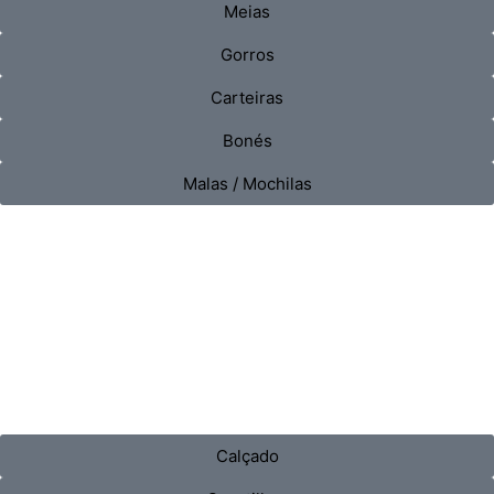
Meias
Gorros
Carteiras
Bonés
Malas / Mochilas
Calçado