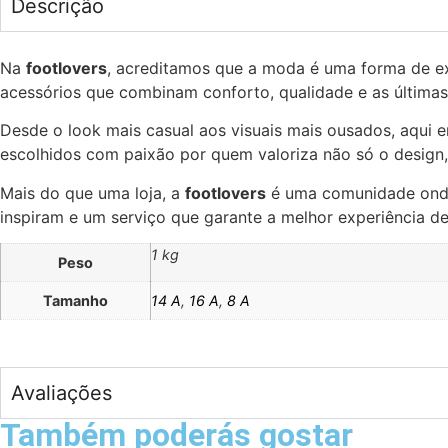
Descrição
Na
footlovers
, acreditamos que a moda é uma forma de e
acessórios que combinam conforto, qualidade e as últimas
Desde o look mais casual aos visuais mais ousados, aqui e
escolhidos com paixão por quem valoriza não só o design, 
Mais do que uma loja, a
footlovers
é uma comunidade onde 
inspiram e um serviço que garante a melhor experiência d
1 kg
Peso
Tamanho
14 A
,
16 A
,
8 A
Avaliações
Também poderás gostar