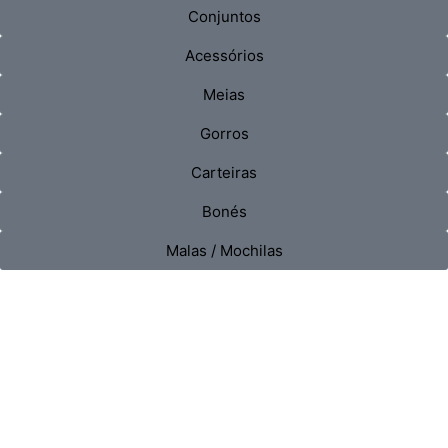
Conjuntos
Acessórios
Meias
Gorros
Carteiras
Bonés
Malas / Mochilas