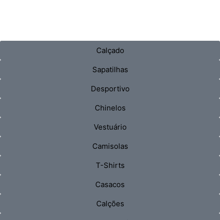
Calçado
Sapatilhas
Desportivo
Chinelos
Vestuário
Camisolas
T-Shirts
Casacos
Calções