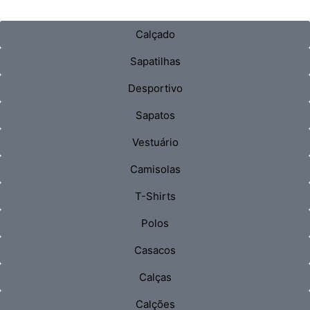
Calçado
Sapatilhas
Desportivo
Sapatos
Vestuário
Camisolas
T-Shirts
Polos
Casacos
Calças
Calções