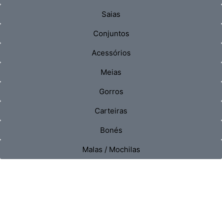
Saias
Conjuntos
Acessórios
Meias
Gorros
Carteiras
Bonés
Malas / Mochilas