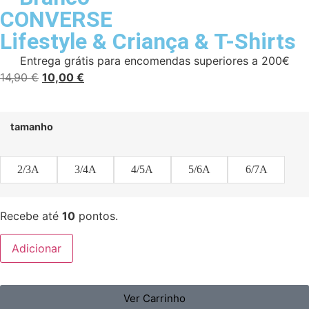
CONVERSE
Lifestyle
&
Criança
&
T-Shirts
Entrega grátis para encomendas superiores a 200€
14,90
€
10,00
€
tamanho
2/3A
3/4A
4/5A
5/6A
6/7A
Recebe até
10
pontos.
Adicionar
Ver Carrinho