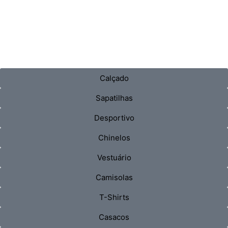
Calçado
Sapatilhas
Desportivo
Chinelos
Vestuário
Camisolas
T-Shirts
Casacos