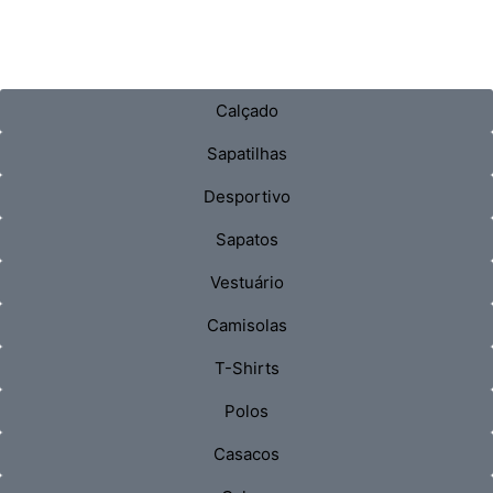
Calçado
Sapatilhas
Desportivo
Sapatos
Vestuário
Camisolas
T-Shirts
Polos
Casacos