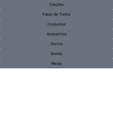
Calções
Fatos de Treino
Conjuntos
Acessórios
Gorros
Bonés
Meias