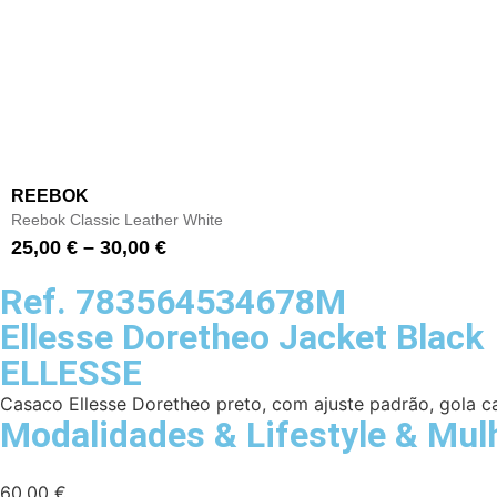
REEBOK
Reebok Classic Leather White
25,00
€
–
30,00
€
Ref. 783564534678M
Ellesse Doretheo Jacket Black
ELLESSE
Casaco Ellesse Doretheo preto, com ajuste padrão, gola can
Modalidades
&
Lifestyle
&
Mul
60,00
€