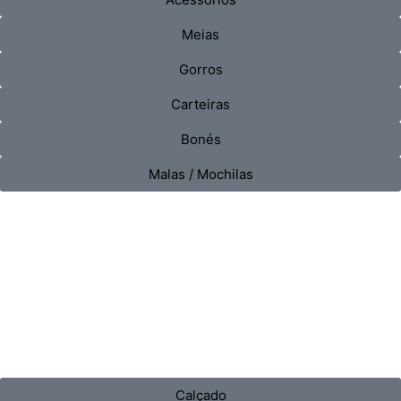
Meias
Gorros
Carteiras
Bonés
Malas / Mochilas
Calçado