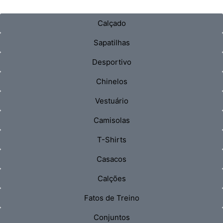
Calçado
Sapatilhas
Desportivo
Chinelos
Vestuário
Camisolas
T-Shirts
Casacos
Calções
Fatos de Treino
Conjuntos