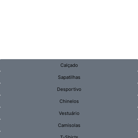
Calçado
Sapatilhas
Desportivo
Chinelos
Vestuário
Camisolas
T-Shirts