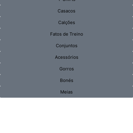
Casacos
Calções
Fatos de Treino
Conjuntos
Acessórios
Gorros
Bonés
Meias