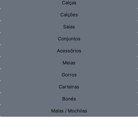
Calças
Calções
Saias
Conjuntos
Acessórios
Meias
Gorros
Carteiras
Bonés
Malas / Mochilas