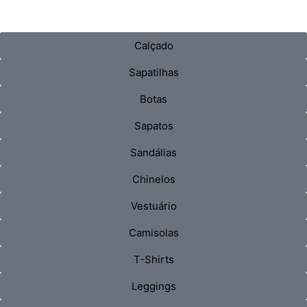
Calçado
Sapatilhas
Botas
Sapatos
Sandálias
Chinelos
Vestuário
Camisolas
T-Shirts
Leggings