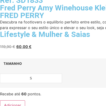
Ref. SD1833
Fred Perry Amy Winehouse Kle
FRED PERRY
Descubra na footlovers o equilíbrio perfeito entre estilo,
para expressar o seu estilo único e elevar o seu look, seja 
Lifestyle
&
Mulher
&
Saias
119,90
€
60,00
€
TAMANHO
S
Recebe até
60
pontos.
Adicionar