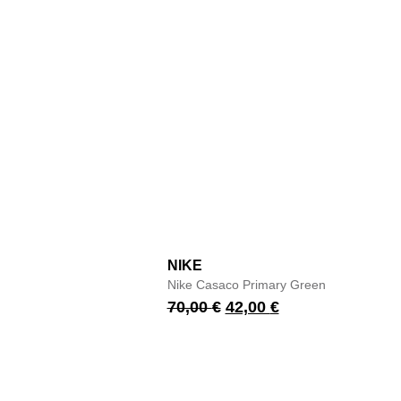
NIKE
Nike Casaco Primary Green
70,00
€
42,00
€