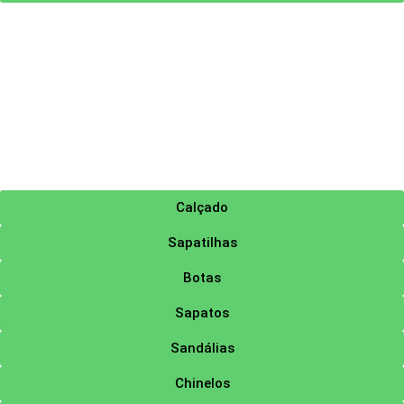
Calçado
Sapatilhas
Botas
Sapatos
Sandálias
Chinelos