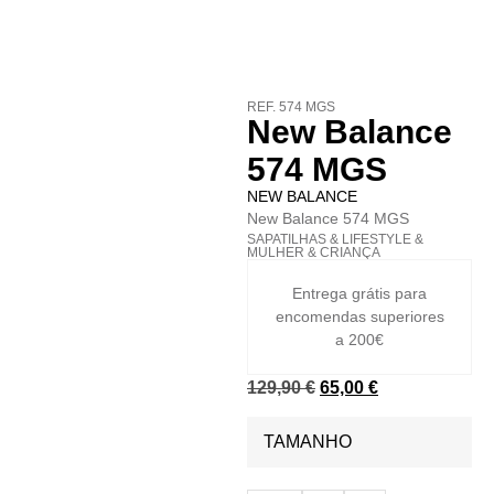
REF. 574 MGS
New Balance
574 MGS
NEW BALANCE
New Balance 574 MGS
SAPATILHAS
&
LIFESTYLE
&
MULHER
&
CRIANÇA
Entrega grátis para
encomendas superiores
a 200€
129,90
€
65,00
€
TAMANHO