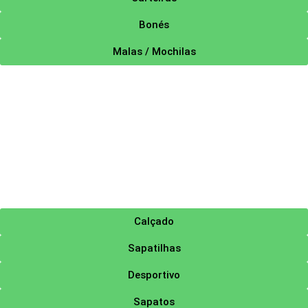
Bonés
Malas / Mochilas
Calçado
Sapatilhas
Desportivo
Sapatos