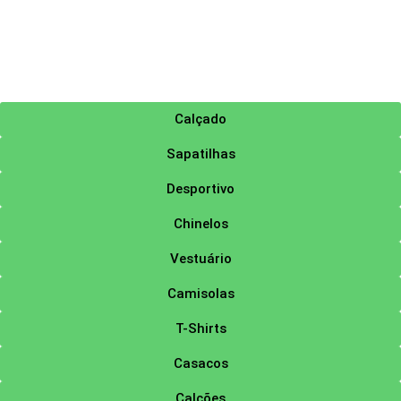
Calçado
Sapatilhas
Desportivo
Chinelos
Vestuário
Camisolas
T-Shirts
Casacos
Calções