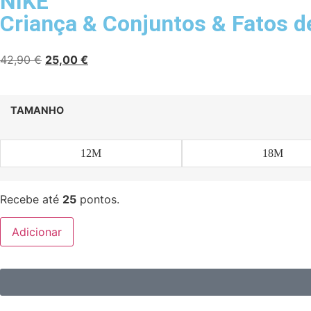
NIKE
Criança
&
Conjuntos
&
Fatos d
42,90
€
25,00
€
TAMANHO
12M
18M
Recebe até
25
pontos.
Adicionar