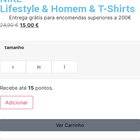
Lifestyle
&
Homem
&
T-Shirts
Entrega grátis para encomendas superiores a 200€
24,90
€
15,00
€
tamanho
s
m
l
Recebe até
15
pontos.
Adicionar
Ver Carrinho