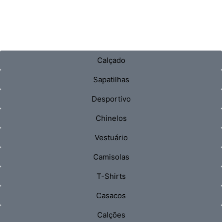
Calçado
Sapatilhas
Desportivo
Chinelos
Vestuário
Camisolas
T-Shirts
Casacos
Calções