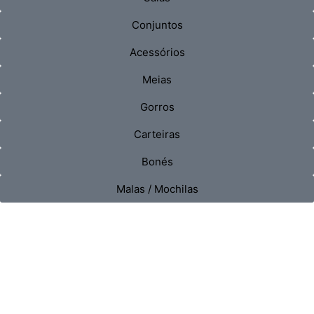
Conjuntos
Acessórios
Meias
Gorros
Carteiras
Bonés
Malas / Mochilas