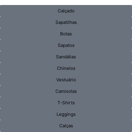
Calçado
Sapatilhas
Botas
Sapatos
Sandálias
Chinelos
Vestuário
Camisolas
T-Shirts
Leggings
Calças