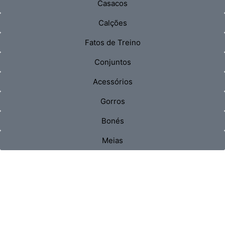
Casacos
Calções
Fatos de Treino
Conjuntos
Acessórios
Gorros
Bonés
Meias