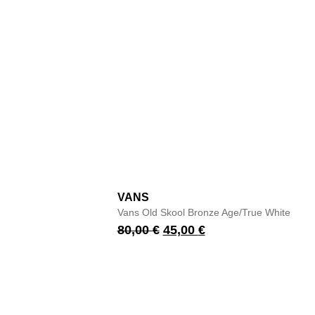
VANS
Vans Old Skool Bronze Age/True White
80,00
€
45,00
€