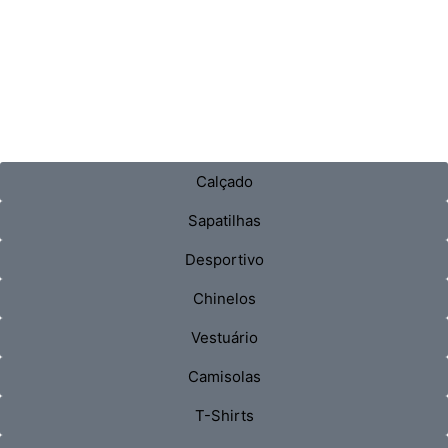
Calçado
Sapatilhas
Desportivo
Chinelos
Vestuário
Camisolas
T-Shirts