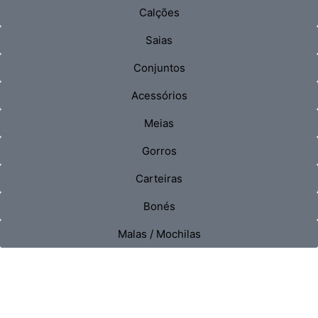
Calções
Saias
Conjuntos
Acessórios
Meias
Gorros
Carteiras
Bonés
Malas / Mochilas