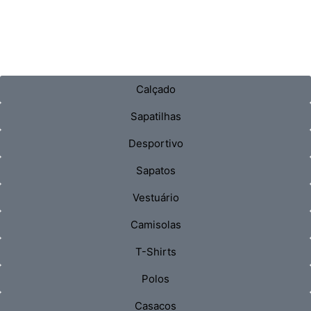
Calçado
Sapatilhas
Desportivo
Sapatos
Vestuário
Camisolas
T-Shirts
Polos
Casacos