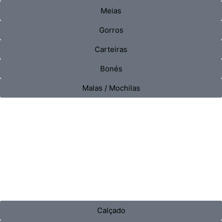
Meias
Gorros
Carteiras
Bonés
Malas / Mochilas
Calçado