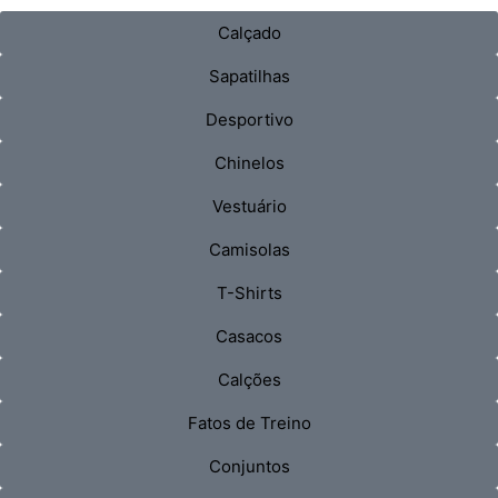
Calçado
Sapatilhas
Desportivo
Chinelos
Vestuário
Camisolas
T-Shirts
Casacos
Calções
Fatos de Treino
Conjuntos