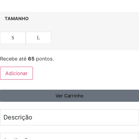
TAMANHO
S
L
Recebe até
65
pontos.
Adicionar
Ver Carrinho
Descrição