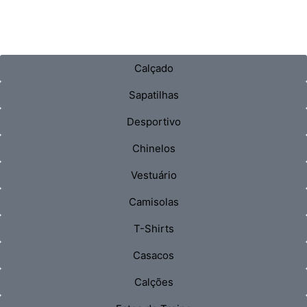
Calçado
Sapatilhas
Desportivo
Chinelos
Vestuário
Camisolas
T-Shirts
Casacos
Calções