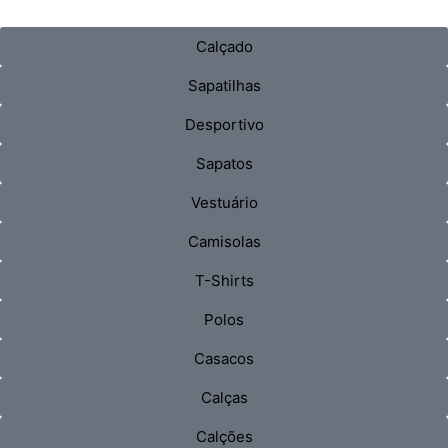
Calçado
Sapatilhas
Desportivo
Sapatos
Vestuário
Camisolas
T-Shirts
Polos
Casacos
Calças
Calções