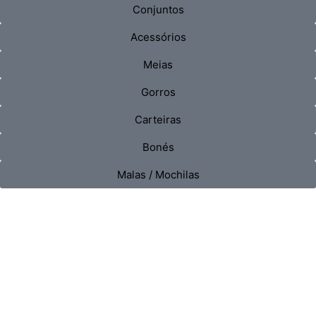
Conjuntos
Acessórios
Meias
Gorros
Carteiras
Bonés
Malas / Mochilas