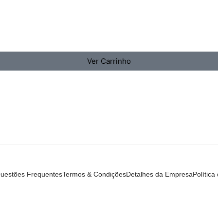
Ver Carrinho
uestões Frequentes
Termos & Condições
Detalhes da Empresa
Política