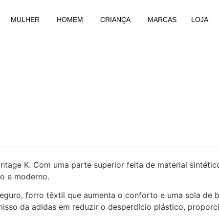
MULHER
HOMEM
CRIANÇA
MARCAS
LOJA
tage K. Com uma parte superior feita de material sintético
ico e moderno.
guro, forro têxtil que aumenta o conforto e uma sola de b
sso da adidas em reduzir o desperdício plástico, proporci