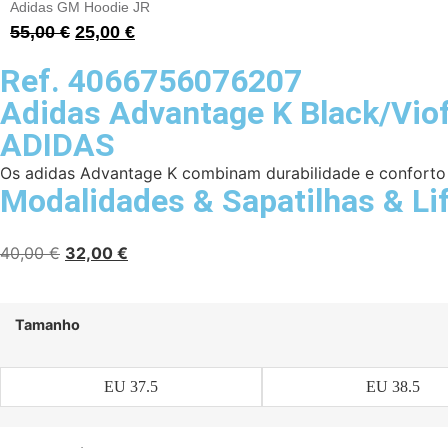
Adidas GM Hoodie JR
55,00
€
25,00
€
Ref. 4066756076207
Adidas Advantage K Black/Vio
ADIDAS
Os adidas Advantage K combinam durabilidade e conforto c
Modalidades
&
Sapatilhas
&
Li
40,00
€
32,00
€
Tamanho
EU 37.5
EU 38.5