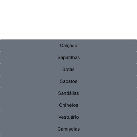
Calçado
Sapatilhas
Botas
Sapatos
Sandálias
Chinelos
Vestuário
Camisolas