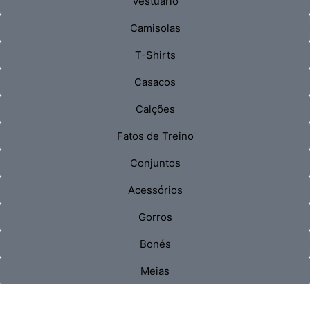
Vestuário
Camisolas
T-Shirts
Casacos
Calções
Fatos de Treino
Conjuntos
Acessórios
Gorros
Bonés
Meias