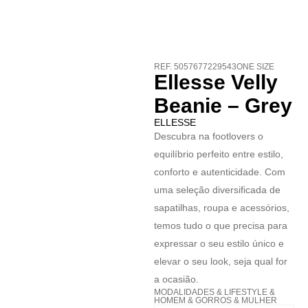
REF. 5057677229543ONE SIZE
Ellesse Velly
Beanie – Grey
ELLESSE
Descubra na footlovers o
equilíbrio perfeito entre estilo,
conforto e autenticidade. Com
uma seleção diversificada de
sapatilhas, roupa e acessórios,
temos tudo o que precisa para
expressar o seu estilo único e
elevar o seu look, seja qual for
a ocasião.
MODALIDADES
&
LIFESTYLE
&
HOMEM
&
GORROS
&
MULHER