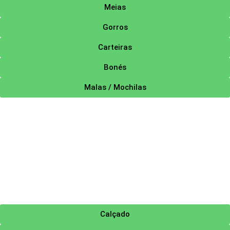
Meias
Gorros
Carteiras
Bonés
Malas / Mochilas
Calçado