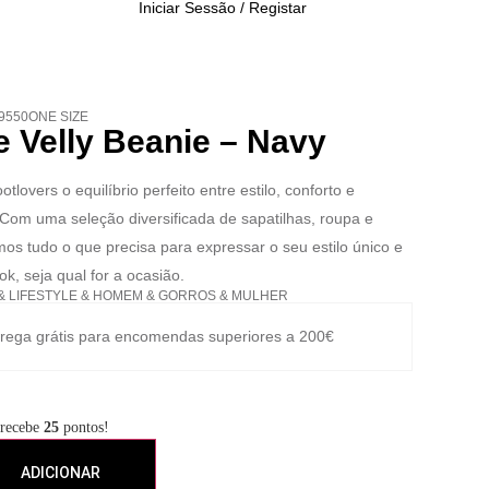
Iniciar Sessão / Registar
29550ONE SIZE
e Velly Beanie – Navy
tlovers o equilíbrio perfeito entre estilo, conforto e
 Com uma seleção diversificada de sapatilhas, roupa e
mos tudo o que precisa para expressar o seu estilo único e
ok, seja qual for a ocasião.
&
LIFESTYLE
&
HOMEM
&
GORROS
&
MULHER
rega grátis para encomendas superiores a 200€
 recebe
25
pontos!
ADICIONAR