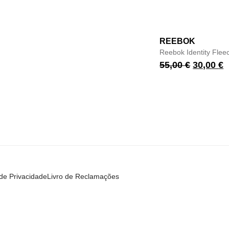
REEBOK
Reebok Identity Fle
55,00
€
30,00
€
 de Privacidade
Livro de Reclamações