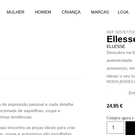
MULHER
HOMEM
CRIANÇA
MARCAS
LOJA
REF. 50576772
Elless
ELLESSE
Descubra na foo
autenticidade.
acessórios, te
elevar o seu lo
MODALIDADES
Ent
 de expressão pessoal e cada detalhe
24,95
€
ionada de sapatilhas, roupa e
timas tendências.
Compra agora e
qui encontra as peças ideais para criar
as, roupa e acessórios são escolhidos