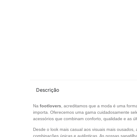
Descrição
Na
footlovers
, acreditamos que a moda é uma forma
importa. Oferecemos uma gama cuidadosamente selec
acessórios que combinam conforto, qualidade e as úl
Desde o look mais casual aos visuais mais ousados, a
combinações únicas e autênticas. As nossas sapatilh