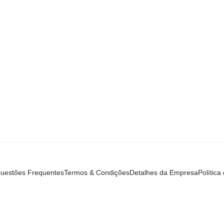
uestões Frequentes
Termos & Condições
Detalhes da Empresa
Política