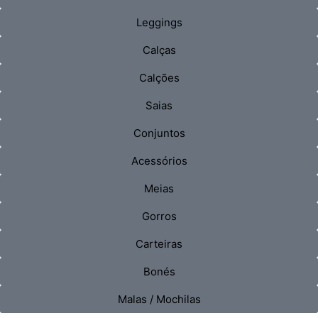
Leggings
Calças
Calções
Saias
Conjuntos
Acessórios
Meias
Gorros
Carteiras
Bonés
Malas / Mochilas