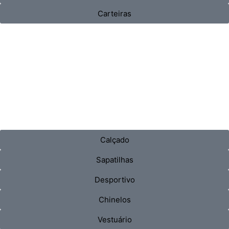
Carteiras
Calçado
Sapatilhas
Desportivo
Chinelos
Vestuário