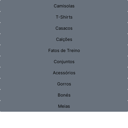
Camisolas
T-Shirts
Casacos
Calções
Fatos de Treino
Conjuntos
Acessórios
Gorros
Bonés
Meias