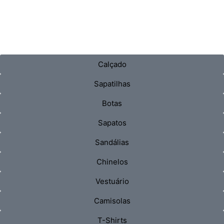
Calçado
Sapatilhas
Botas
Sapatos
Sandálias
Chinelos
Vestuário
Camisolas
T-Shirts