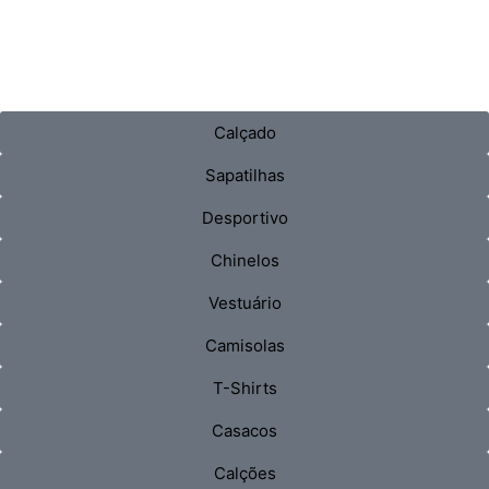
Calçado
Sapatilhas
Desportivo
Chinelos
Vestuário
Camisolas
T-Shirts
Casacos
Calções