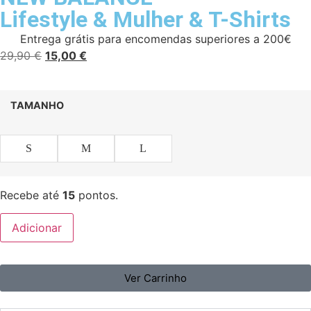
Lifestyle
&
Mulher
&
T-Shirts
Entrega grátis para encomendas superiores a 200€
29,90
€
15,00
€
TAMANHO
S
M
L
Recebe até
15
pontos.
Adicionar
Ver Carrinho