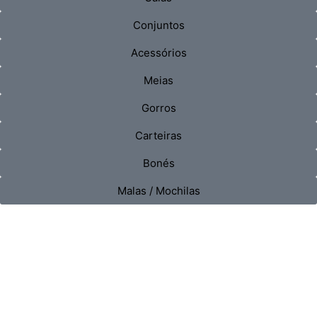
Conjuntos
Acessórios
Meias
Gorros
Carteiras
Bonés
Malas / Mochilas