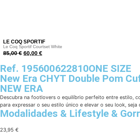
LE COQ SPORTIF
Le Coq Sportif Courtset White
85,00
€
60,00
€
Ref. 195600622810ONE SIZE
New Era CHYT Double Pom Cuf
NEW ERA
Descubra na footlovers o equilíbrio perfeito entre estilo,
para expressar o seu estilo único e elevar o seu look, seja 
Modalidades
&
Lifestyle
&
Gor
23,95
€