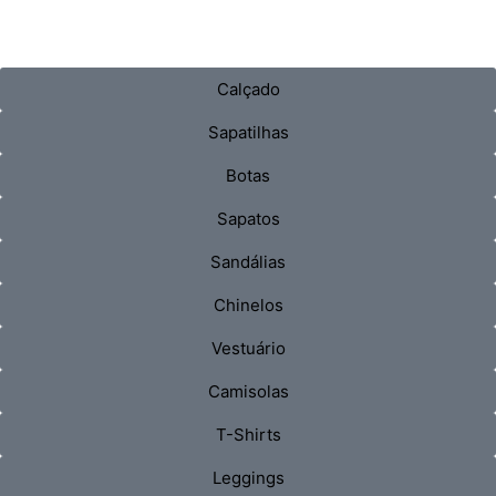
Calçado
Sapatilhas
Botas
Sapatos
Sandálias
Chinelos
Vestuário
Camisolas
T-Shirts
Leggings