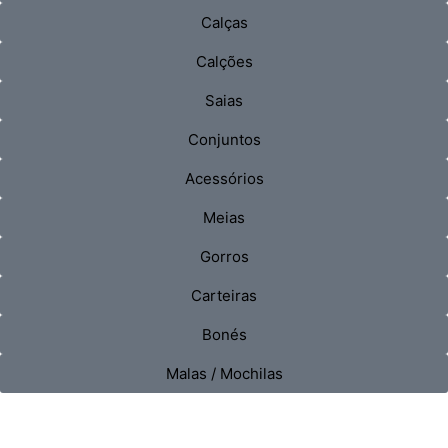
Calças
Calções
Saias
Conjuntos
Acessórios
Meias
Gorros
Carteiras
Bonés
Malas / Mochilas