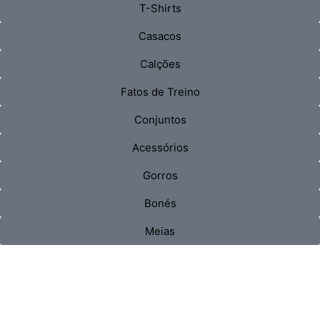
T-Shirts
Casacos
Calções
Fatos de Treino
Conjuntos
Acessórios
Gorros
Bonés
Meias