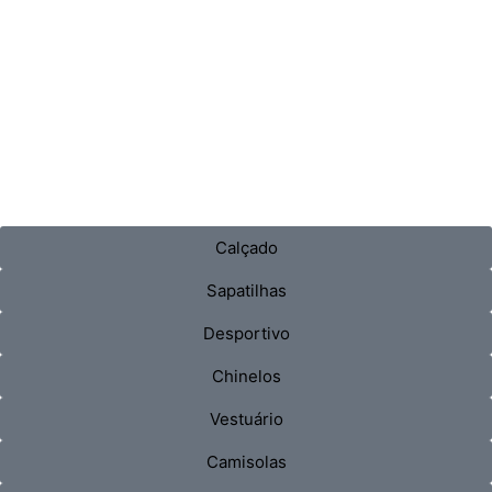
Calçado
Sapatilhas
Desportivo
Chinelos
Vestuário
Camisolas