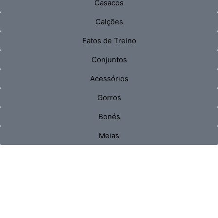
Casacos
Calções
Fatos de Treino
Conjuntos
Acessórios
Gorros
Bonés
Meias