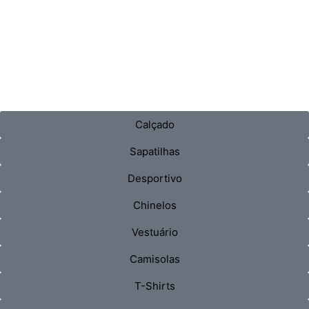
Calçado
Sapatilhas
Desportivo
Chinelos
Vestuário
Camisolas
T-Shirts