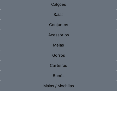
Calções
Saias
Conjuntos
Acessórios
Meias
Gorros
Carteiras
Bonés
Malas / Mochilas