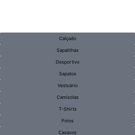
Calçado
Sapatilhas
Desportivo
Sapatos
Vestuário
Camisolas
T-Shirts
Polos
Casacos