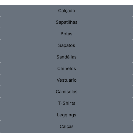
Calçado
Sapatilhas
Botas
Sapatos
Sandálias
Chinelos
Vestuário
Camisolas
T-Shirts
Leggings
Calças