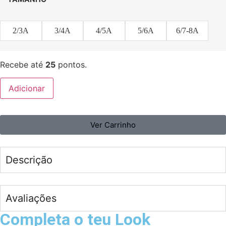
2/3A
3/4A
4/5A
5/6A
6/7-8A
Recebe até
25
pontos.
Adicionar
Ver Carrinho
Descrição
Avaliações
Completa o teu Look