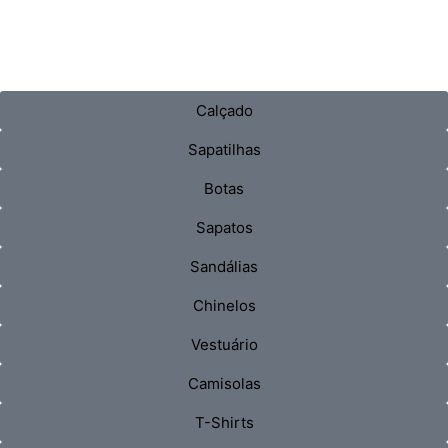
Calçado
Sapatilhas
Botas
Sapatos
Sandálias
Chinelos
Vestuário
Camisolas
T-Shirts