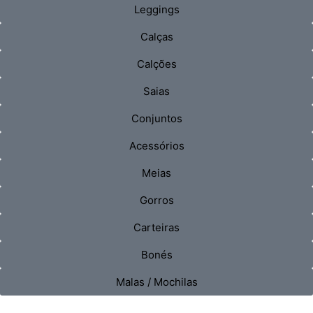
Leggings
Calças
Calções
Saias
Conjuntos
Acessórios
Meias
Gorros
Carteiras
Bonés
Malas / Mochilas