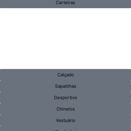
Carteiras
Calçado
Sapatilhas
Desportivo
Chinelos
Vestuário