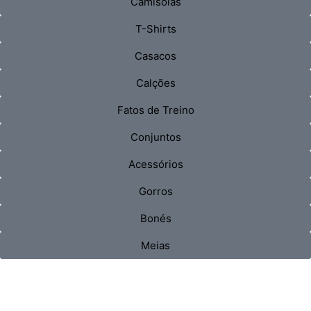
Camisolas
T-Shirts
Casacos
Calções
Fatos de Treino
Conjuntos
Acessórios
Gorros
Bonés
Meias