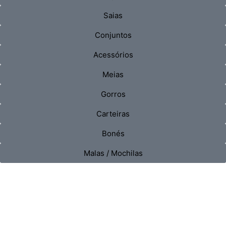
Saias
Conjuntos
Acessórios
Meias
Gorros
Carteiras
Bonés
Malas / Mochilas