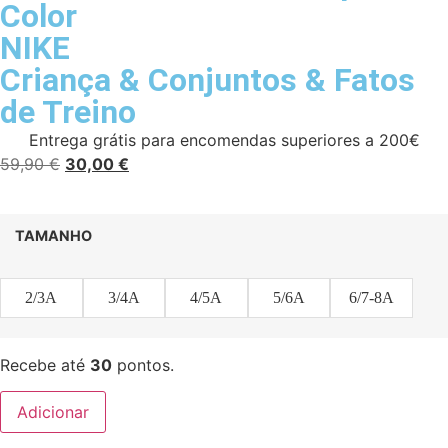
Color
NIKE
Criança
&
Conjuntos
&
Fatos
de Treino
Entrega grátis para encomendas superiores a 200€
59,90
€
30,00
€
TAMANHO
2/3A
3/4A
4/5A
5/6A
6/7-8A
Recebe até
30
pontos.
Adicionar