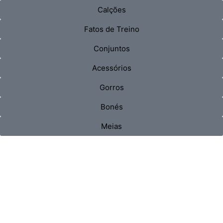
Calções
Fatos de Treino
Conjuntos
Acessórios
Gorros
Bonés
Meias