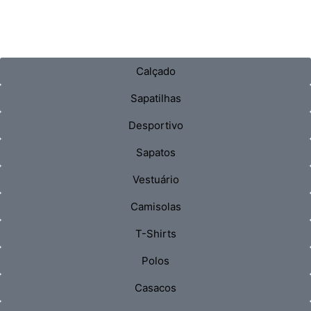
Calçado
Sapatilhas
Desportivo
Sapatos
Vestuário
Camisolas
T-Shirts
Polos
Casacos