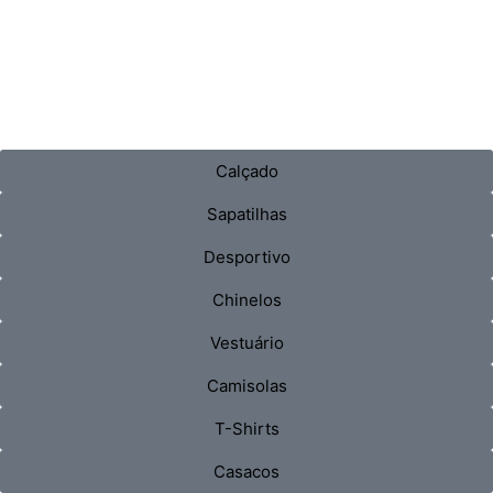
Calçado
Sapatilhas
Desportivo
Chinelos
Vestuário
Camisolas
T-Shirts
Casacos