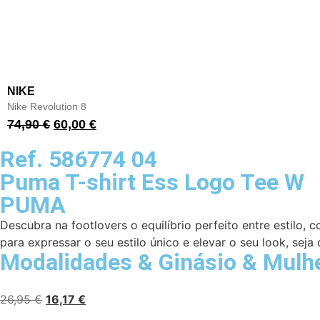
NIKE
Nike Revolution 8
74,90
€
60,00
€
Ref. 586774 04
Puma T-shirt Ess Logo Tee W
PUMA
Descubra na footlovers o equilíbrio perfeito entre estilo,
para expressar o seu estilo único e elevar o seu look, seja 
Modalidades
&
Ginásio
&
Mulh
26,95
€
16,17
€