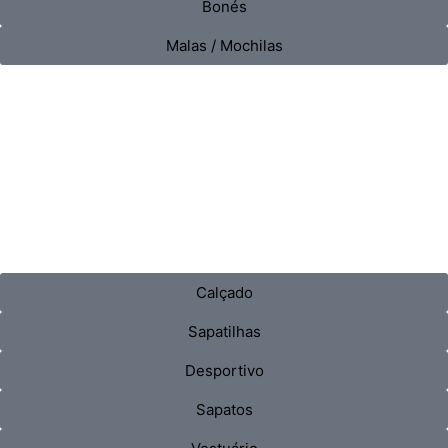
Bonés
Malas / Mochilas
Calçado
Sapatilhas
Desportivo
Sapatos