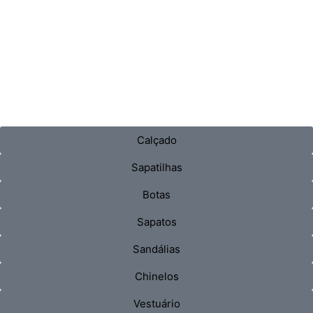
Calçado
Sapatilhas
Botas
Sapatos
Sandálias
Chinelos
Vestuário