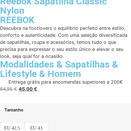
Reebok Sapatilha Classic
Nylon
REEBOK
Descubra na footlovers o equilíbrio perfeito entre estilo,
conforto e autenticidade. Com uma seleção diversificada
de sapatilhas, roupa e acessórios, temos tudo o que
precisa para expressar o seu estilo único e elevar o seu
look, seja qual for a ocasião.
Modalidades
&
Sapatilhas
&
Lifestyle
&
Homem
Entrega grátis para encomendas superiores a 200€
84,95
€
45,00
€
Tamanho
EU 42.5
EU 43