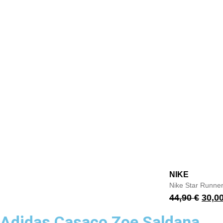
NIKE
Nike Star Runner
44,90
€
30,0
Adidas Casaco Zoe Saldana