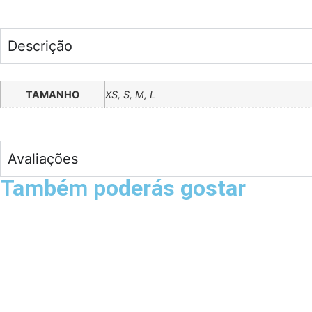
Descrição
TAMANHO
XS, S, M, L
Avaliações
Também poderás gostar