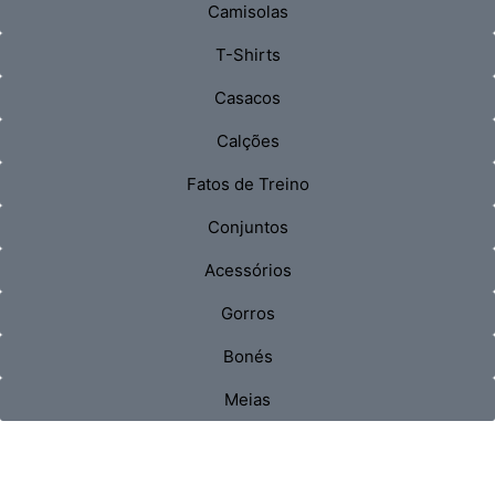
Camisolas
T-Shirts
Casacos
Calções
Fatos de Treino
Conjuntos
Acessórios
Gorros
Bonés
Meias