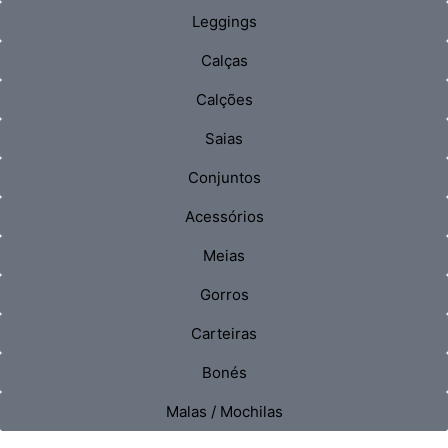
Leggings
Calças
Calções
Saias
Conjuntos
Acessórios
Meias
Gorros
Carteiras
Bonés
Malas / Mochilas