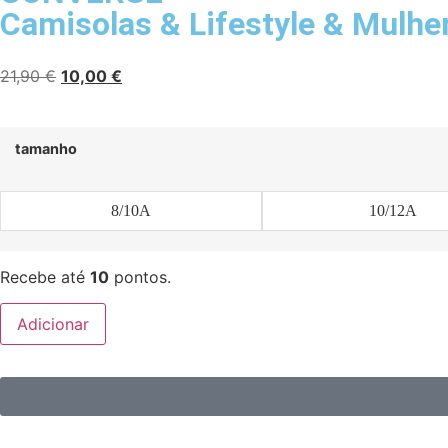
Camisolas
&
Lifestyle
&
Mulhe
21,90
€
10,00
€
tamanho
8/10A
10/12A
Recebe até
10
pontos.
Adicionar