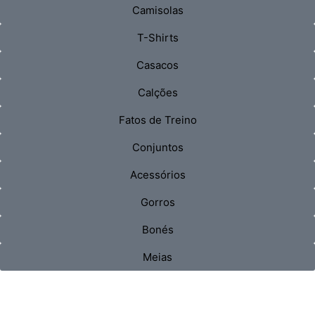
Camisolas
T-Shirts
Casacos
Calções
Fatos de Treino
Conjuntos
Acessórios
Gorros
Bonés
Meias