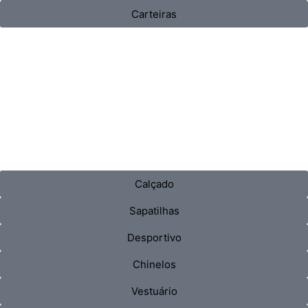
Carteiras
Calçado
Sapatilhas
Desportivo
Chinelos
Vestuário