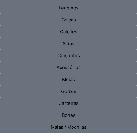
Leggings
Calças
Calções
Saias
Conjuntos
Acessórios
Meias
Gorros
Carteiras
Bonés
Malas / Mochilas