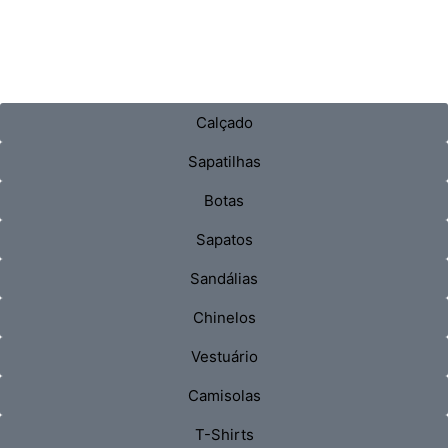
Calçado
Sapatilhas
Botas
Sapatos
Sandálias
Chinelos
Vestuário
Camisolas
T-Shirts