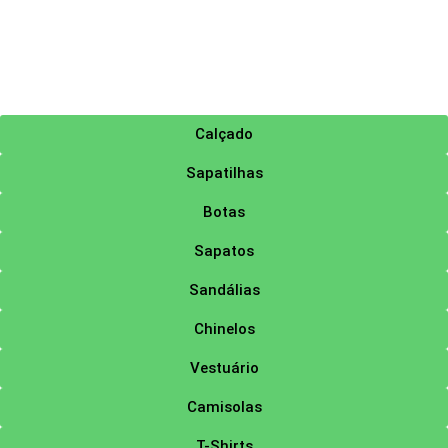
Calçado
Sapatilhas
Botas
Sapatos
Sandálias
Chinelos
Vestuário
Camisolas
T-Shirts