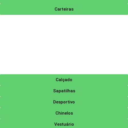
Carteiras
Calçado
Sapatilhas
Desportivo
Chinelos
Vestuário