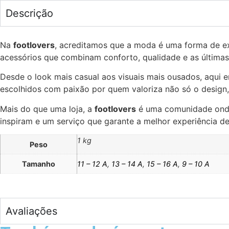
Descrição
Na
footlovers
, acreditamos que a moda é uma forma de e
acessórios que combinam conforto, qualidade e as últimas
Desde o look mais casual aos visuais mais ousados, aqui e
escolhidos com paixão por quem valoriza não só o design, 
Mais do que uma loja, a
footlovers
é uma comunidade onde 
inspiram e um serviço que garante a melhor experiência d
1 kg
Peso
Tamanho
11 – 12 A
,
13 – 14 A
,
15 – 16 A
,
9 – 10 A
Avaliações